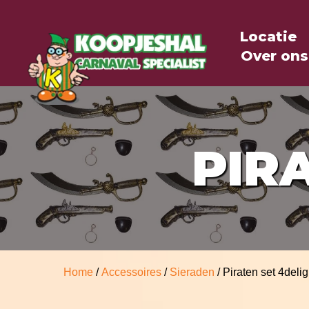
Locatie
Over ons
PIR
Home
/
Accessoires
/
Sieraden
/ Piraten set 4delig