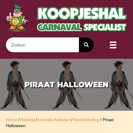
PIRAAT HALLOWEEN
Home
/
Kleding
/
Licentie Artikelen
/
Kinderkleding
/ Piraat
Halloween