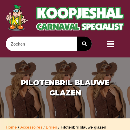
PILOTENBRIL BLAUWE
GLAZEN
Home
/
Accessoires
/
Brillen
/ Pilotenbril blauwe glazen