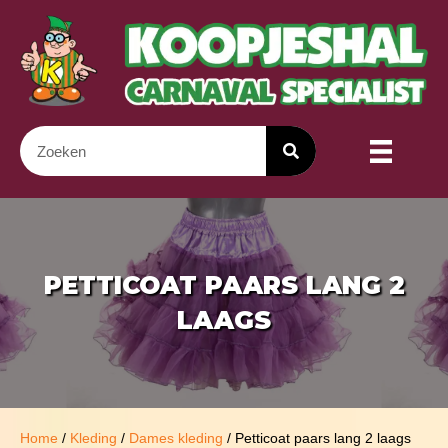
PETTICOAT PAARS LANG 2
LAAGS
Home
/
Kleding
/
Dames kleding
/ Petticoat paars lang 2 laags