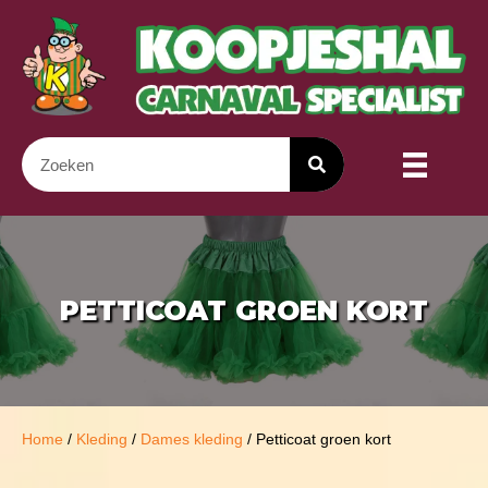
PETTICOAT GROEN KORT
Home
/
Kleding
/
Dames kleding
/ Petticoat groen kort