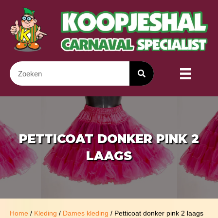
PETTICOAT DONKER PINK 2
LAAGS
Home
/
Kleding
/
Dames kleding
/ Petticoat donker pink 2 laags