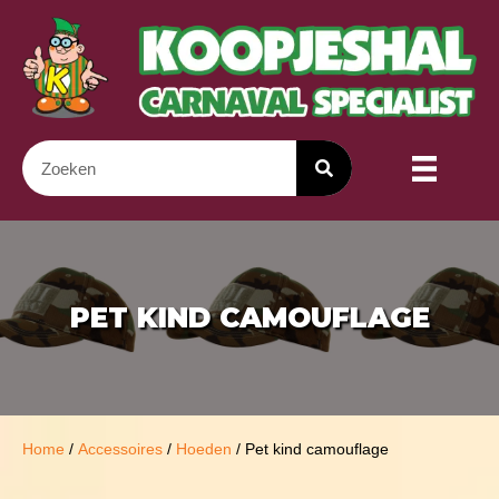
PET KIND CAMOUFLAGE
Home
/
Accessoires
/
Hoeden
/ Pet kind camouflage