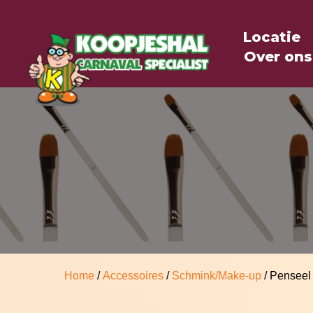
Locatie
Over ons
Home
/
Accessoires
/
Schmink/Make-up
/ Penseel