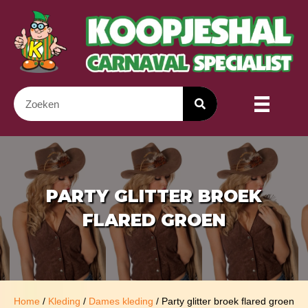
PARTY GLITTER BROEK
FLARED GROEN
Home
/
Kleding
/
Dames kleding
/ Party glitter broek flared groen