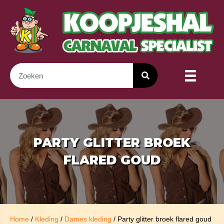
PARTY GLITTER BROEK
FLARED GOUD
Home
/
Kleding
/
Dames kleding
/ Party glitter broek flared goud