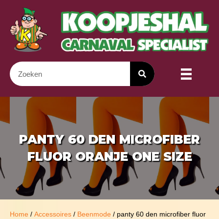
PANTY 60 DEN MICROFIBER
FLUOR ORANJE ONE SIZE
Home
/
Accessoires
/
Beenmode
/ panty 60 den microfiber fluor