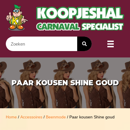
PAAR KOUSEN SHINE GOUD
Home
/
Accessoires
/
Beenmode
/ Paar kousen Shine goud