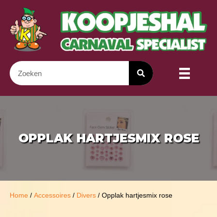
OPPLAK HARTJESMIX ROSE
Home
/
Accessoires
/
Divers
/ Opplak hartjesmix rose