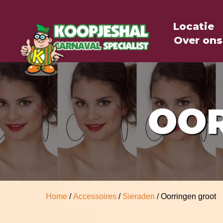
Locatie
Over ons
OOR
Home
/
Accessoires
/
Sieraden
/ Oorringen groot