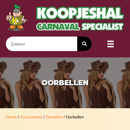
OORBELLEN
Home
/
Accessoires
/
Sieraden
/ Oorbellen