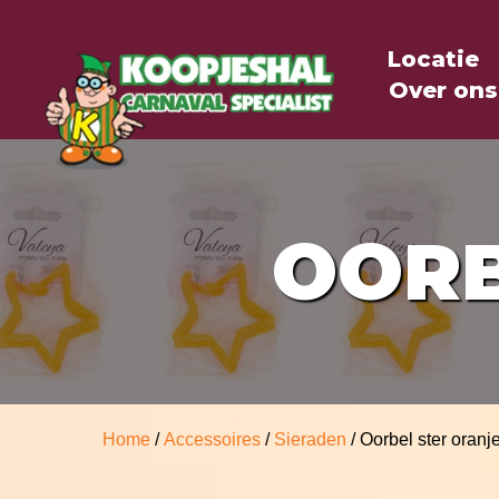
Locatie
Over ons
OORB
Home
/
Accessoires
/
Sieraden
/ Oorbel ster oranj