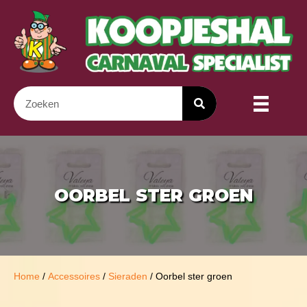
OORBEL STER GROEN
Home
/
Accessoires
/
Sieraden
/ Oorbel ster groen