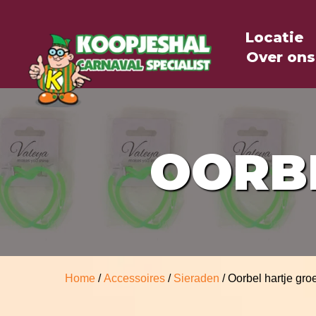
Locatie
Over ons
OORB
Home
/
Accessoires
/
Sieraden
/ Oorbel hartje gro