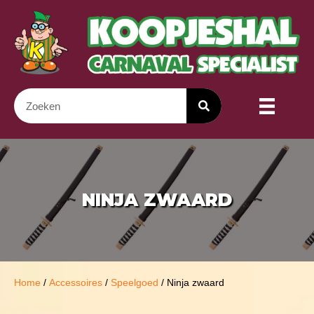
NINJA ZWAARD
Home
/
Accessoires
/
Speelgoed
/ Ninja zwaard