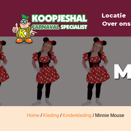
Locatie
Over ons
M
Home
/
Kleding
/
Kinderkleding
/ Minnie Mouse