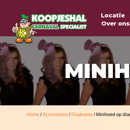
Locatie
Over ons
MINI
Home
/
Accessoires
/
Diadeems
/ Minihoed op di