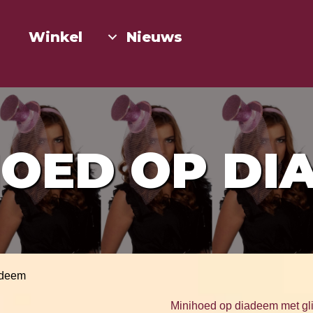
Winkel
Nieuws
HOED OP DI
adeem
Minihoed op diadeem met gli