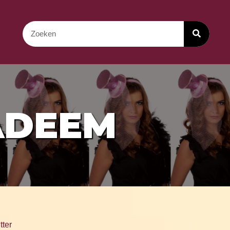
ADEEM
tter