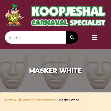
MASKER WHITE
Home
/
Halloween
/
Accessoires
/ Masker white