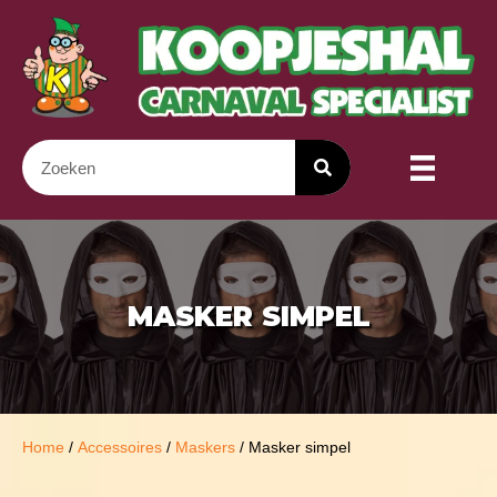
MASKER SIMPEL
Home
/
Accessoires
/
Maskers
/ Masker simpel