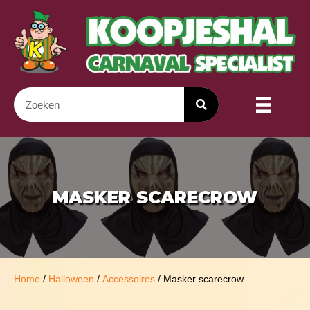
MASKER SCARECROW
Home
/
Halloween
/
Accessoires
/ Masker scarecrow