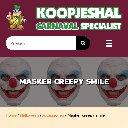
MASKER CREEPY SMILE
Home
/
Halloween
/
Accessoires
/ Masker creepy smile