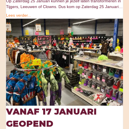
Op Zaterdag 25 Januari kunnen je jezelf laten transformeren in
Tijgers, Leeuwen of Clowns. Dus kom op Zaterdag 25 Januari…
Lees verder...
VANAF 17 JANUARI
GEOPEND