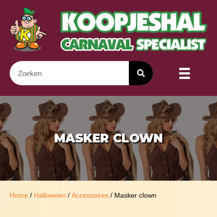
MASKER CLOWN
Home
/
Halloween
/
Accessoires
/ Masker clown