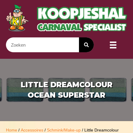
LITTLE DREAMCOLOUR
OCEAN SUPERSTAR
Home
/
Accessoires
/
Schmink/Make-up
/ Little Dreamcolour