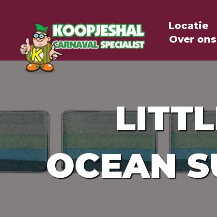
Locatie
Over ons
LITT
OCEAN S