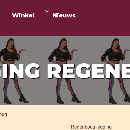
Winkel
Nieuws
GING REGEN
boog
Regenboog legging