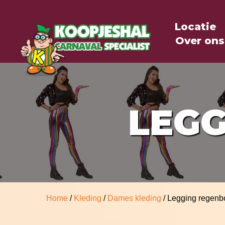
Locatie
Over ons
LEG
Home
/
Kleding
/
Dames kleding
/ Legging regen