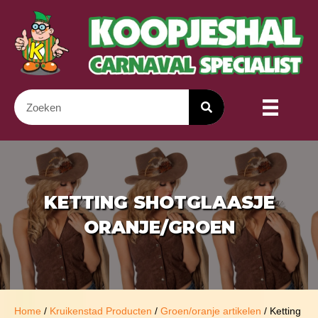
KETTING SHOTGLAASJE
ORANJE/GROEN
Home
/
Kruikenstad Producten
/
Groen/oranje artikelen
/ Ketting