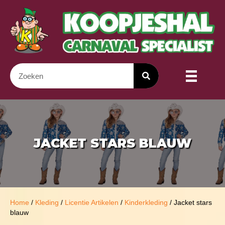
JACKET STARS BLAUW
Home
/
Kleding
/
Licentie Artikelen
/
Kinderkleding
/ Jacket stars
blauw