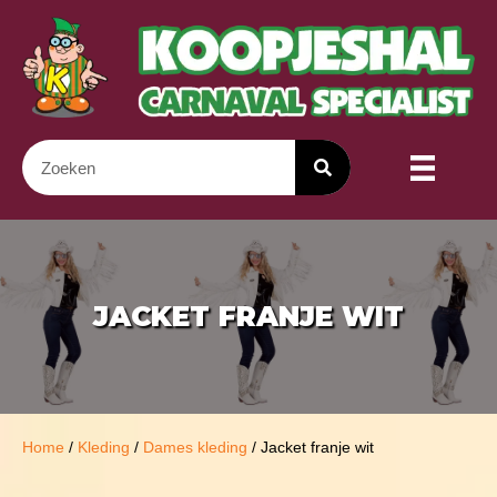
JACKET FRANJE WIT
Home
/
Kleding
/
Dames kleding
/ Jacket franje wit