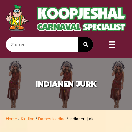
INDIANEN JURK
Home
/
Kleding
/
Dames kleding
/ Indianen jurk