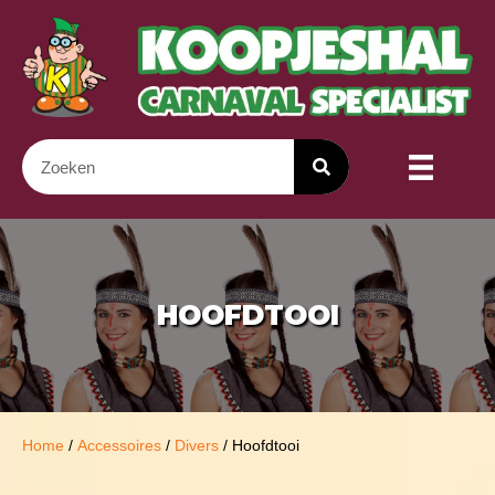
HOOFDTOOI
Home
/
Accessoires
/
Divers
/ Hoofdtooi