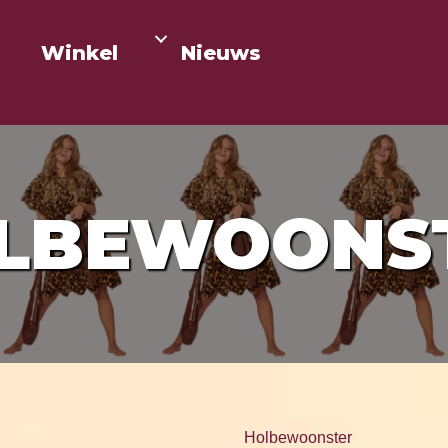
Winkel
Nieuws
LBEWOONS
Holbewoonster