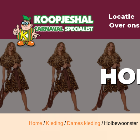
Locatie
Over ons
HO
Home
/
Kleding
/
Dames kleding
/ Holbewoonster