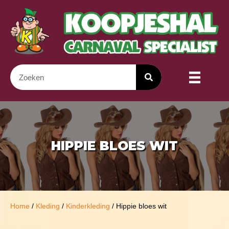
HIPPIE BLOES WIT
Home
/
Kleding
/
Kinderkleding
/ Hippie bloes wit