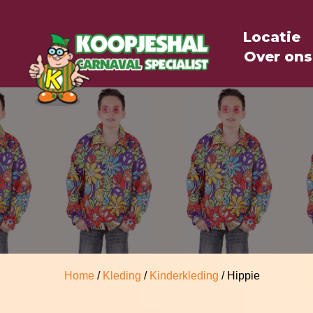
Locatie
Over ons
Home
/
Kleding
/
Kinderkleding
/ Hippie