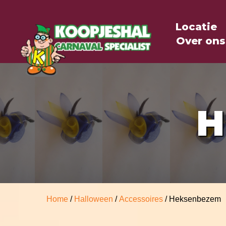
Locatie
Over ons
H
Home
/
Halloween
/
Accessoires
/ Heksenbezem