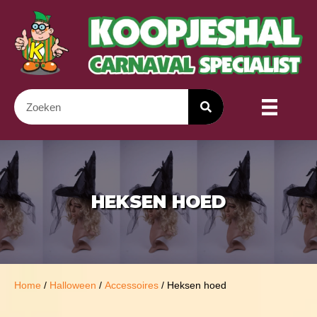
HEKSEN HOED
Home
/
Halloween
/
Accessoires
/ Heksen hoed