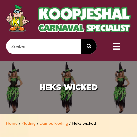
HEKS WICKED
Home
/
Kleding
/
Dames kleding
/ Heks wicked