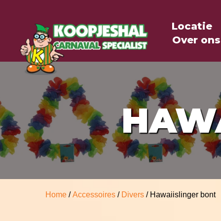
Locatie
Over ons
HAWA
Home
/
Accessoires
/
Divers
/ Hawaiislinger bont