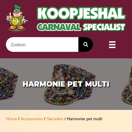
HARMONIE PET MULTI
Home
/
Accessoires
/
Sieraden
/ Harmonie pet multi