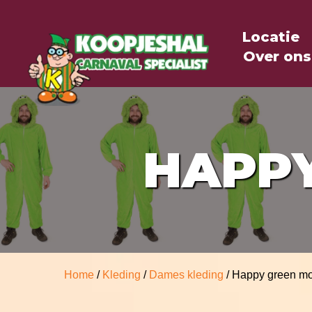
Locatie
Over ons
HAPP
Home
/
Kleding
/
Dames kleding
/ Happy green mo