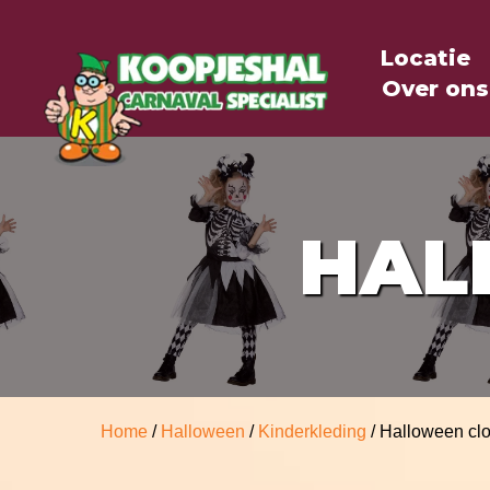
Locatie
Over ons
HAL
Home
/
Halloween
/
Kinderkleding
/ Halloween cl