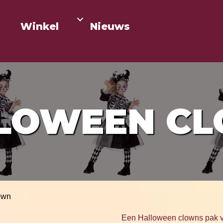
Winkel
Nieuws
LOWEEN C
own
Een Halloween clowns pak v