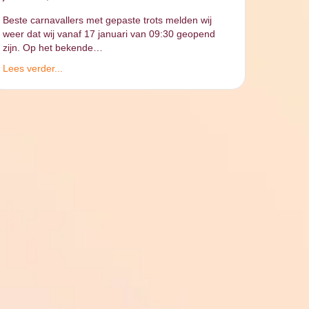
Beste carnavallers met gepaste trots melden wij
weer dat wij vanaf 17 januari van 09:30 geopend
zijn. Op het bekende…
Lees verder...