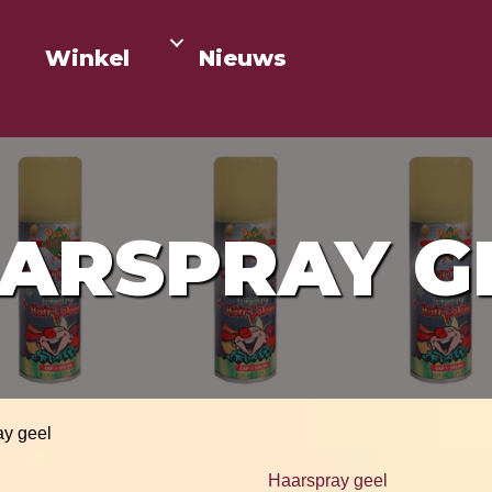
Winkel
Nieuws
ARSPRAY G
ay geel
Haarspray geel