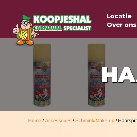
Locatie
Over ons
HA
Home
/
Accessoires
/
Schmink/Make-up
/ Haarspr