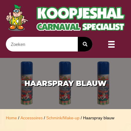
HAARSPRAY BLAUW
Home
/
Accessoires
/
Schmink/Make-up
/ Haarspray blauw