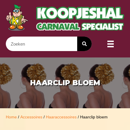
HAARCLIP BLOEM
Home
/
Accessoires
/
Haaraccessoires
/ Haarclip bloem