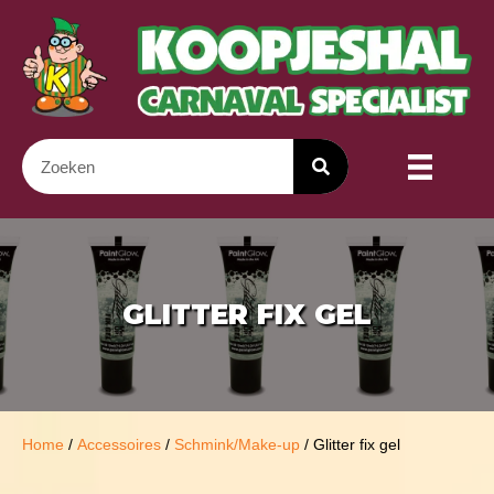
GLITTER FIX GEL
Home
/
Accessoires
/
Schmink/Make-up
/ Glitter fix gel