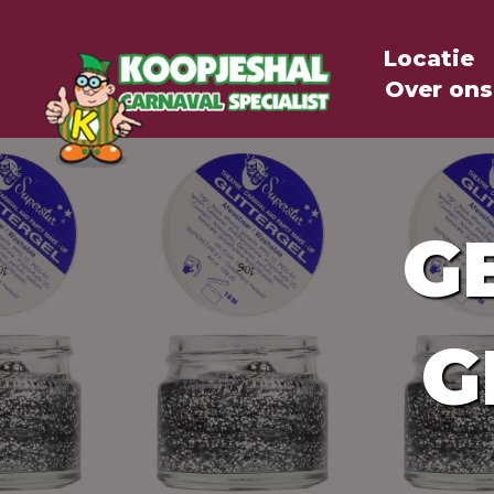
Locatie
Over ons
G
G