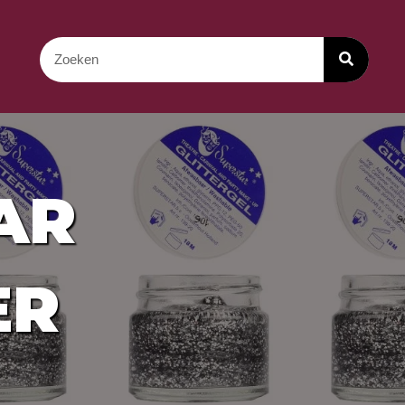
AR
ER