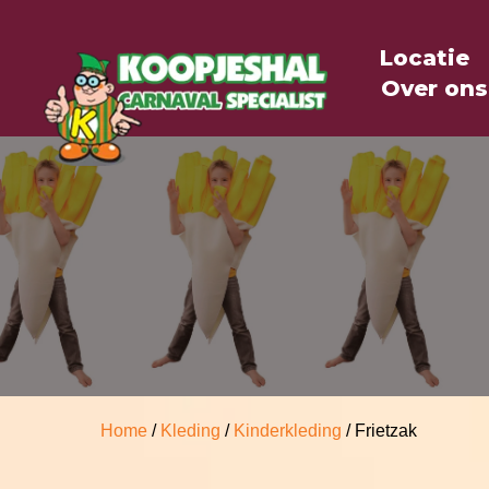
Locatie
Over ons
Home
/
Kleding
/
Kinderkleding
/ Frietzak